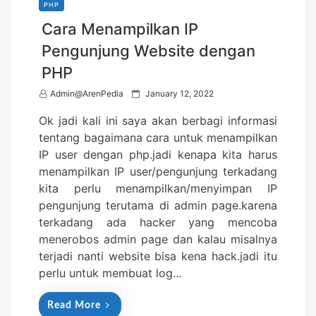
PHP
Cara Menampilkan IP
Pengunjung Website dengan
PHP
P
Admin@ArenPedia
January 12, 2022
o
Ok jadi kali ini saya akan berbagi informasi
s
tentang bagaimana cara untuk menampilkan
t
IP user dengan php.jadi kenapa kita harus
e
menampilkan IP user/pengunjung terkadang
d
kita perlu menampilkan/menyimpan IP
o
pengunjung terutama di admin page.karena
n
terkadang ada hacker yang mencoba
menerobos admin page dan kalau misalnya
terjadi nanti website bisa kena hack.jadi itu
perlu untuk membuat log…
Read More