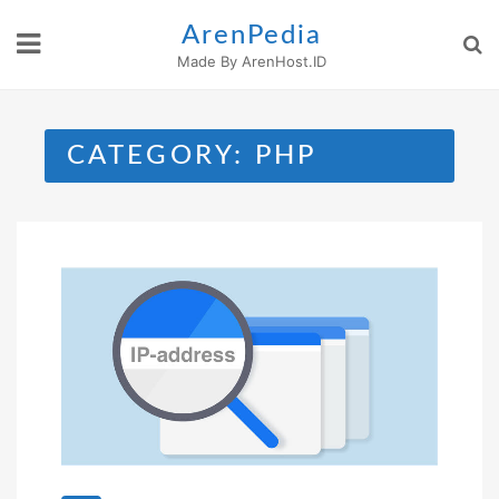
Skip
ArenPedia
to
Made By ArenHost.ID
content
CATEGORY:
PHP