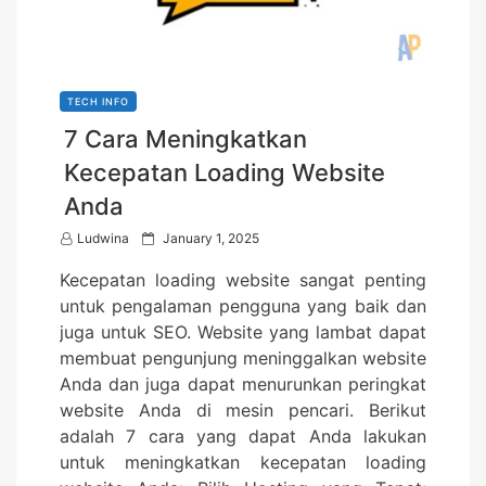
TECH INFO
7 Cara Meningkatkan
Kecepatan Loading Website
Anda
P
Ludwina
January 1, 2025
o
Kecepatan loading website sangat penting
s
untuk pengalaman pengguna yang baik dan
t
juga untuk SEO. Website yang lambat dapat
e
membuat pengunjung meninggalkan website
d
Anda dan juga dapat menurunkan peringkat
o
website Anda di mesin pencari. Berikut
n
adalah 7 cara yang dapat Anda lakukan
untuk meningkatkan kecepatan loading