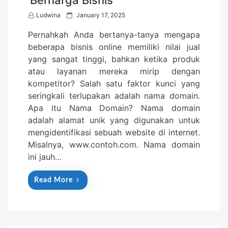
P
Ludwina
January 17, 2025
o
Pernahkah Anda bertanya-tanya mengapa
s
beberapa bisnis online memiliki nilai jual
t
yang sangat tinggi, bahkan ketika produk
e
atau layanan mereka mirip dengan
d
kompetitor? Salah satu faktor kunci yang
o
seringkali terlupakan adalah nama domain.
n
Apa itu Nama Domain? Nama domain
adalah alamat unik yang digunakan untuk
mengidentifikasi sebuah website di internet.
Misalnya, www.contoh.com. Nama domain
ini jauh…
Read More