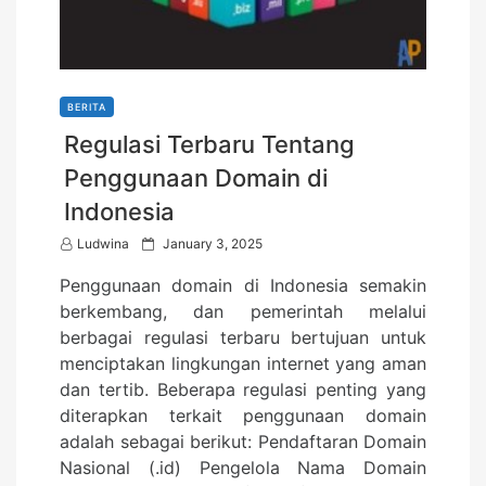
BERITA
Regulasi Terbaru Tentang
Penggunaan Domain di
Indonesia
P
Ludwina
January 3, 2025
o
Penggunaan domain di Indonesia semakin
s
berkembang, dan pemerintah melalui
t
berbagai regulasi terbaru bertujuan untuk
e
menciptakan lingkungan internet yang aman
d
dan tertib. Beberapa regulasi penting yang
o
diterapkan terkait penggunaan domain
n
adalah sebagai berikut: Pendaftaran Domain
Nasional (.id) Pengelola Nama Domain