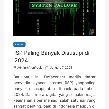
BERITA
ISP Paling Banyak Disusupi di
2024
P
Admin@ArenPedia
January 7, 2025
o
Baru-baru ini, Defacer.net merilis daftar
s
penyedia layanan internet (ISP) yangpaling
t
banyak disusupi atau di-hack pada tahun
e
2024. Dalam era digital yang semakin maju,
d
keamanan siber menjadi salah satu isu yang
o
sangat penting, baik di Indonesia maupun di
n