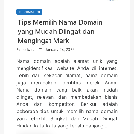
INFORMATION
Tips Memilih Nama Domain
yang Mudah Diingat dan
Mengingat Merk
P
Ludwina
January 24, 2025
o
Nama domain adalah alamat unik yang
s
mengidentifikasi website Anda di internet.
t
Lebih dari sekadar alamat, nama domain
e
juga merupakan identitas merek Anda.
d
Nama domain yang baik akan mudah
o
diingat, relevan, dan membedakan bisnis
n
Anda dari kompetitor. Berikut adalah
beberapa tips untuk memilih nama domain
yang efektif: Singkat dan Mudah Diingat
Hindari kata-kata yang terlalu panjang:…