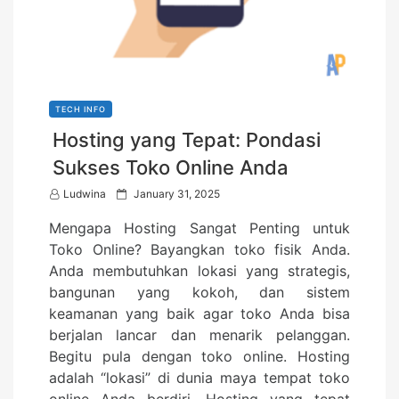
TECH INFO
Hosting yang Tepat: Pondasi
Sukses Toko Online Anda
P
Ludwina
January 31, 2025
o
Mengapa Hosting Sangat Penting untuk
s
Toko Online? Bayangkan toko fisik Anda.
t
Anda membutuhkan lokasi yang strategis,
e
bangunan yang kokoh, dan sistem
d
keamanan yang baik agar toko Anda bisa
o
berjalan lancar dan menarik pelanggan.
n
Begitu pula dengan toko online. Hosting
adalah “lokasi” di dunia maya tempat toko