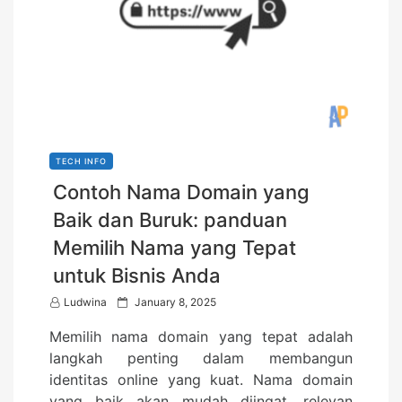
TECH INFO
Contoh Nama Domain yang
Baik dan Buruk: panduan
Memilih Nama yang Tepat
untuk Bisnis Anda
P
Ludwina
January 8, 2025
o
Memilih nama domain yang tepat adalah
s
langkah penting dalam membangun
t
identitas online yang kuat. Nama domain
e
yang baik akan mudah diingat, relevan