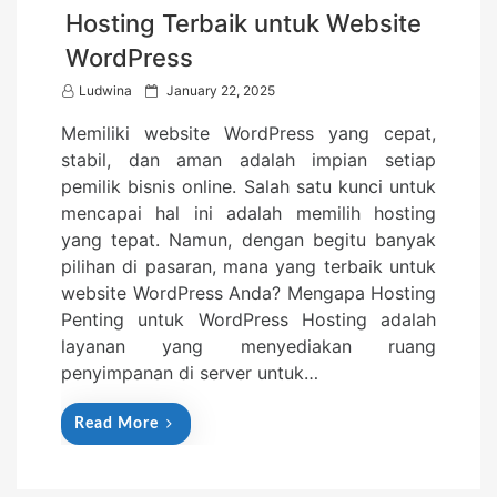
Hosting Terbaik untuk Website
WordPress
P
Ludwina
January 22, 2025
o
Memiliki website WordPress yang cepat,
s
stabil, dan aman adalah impian setiap
t
pemilik bisnis online. Salah satu kunci untuk
e
mencapai hal ini adalah memilih hosting
d
yang tepat. Namun, dengan begitu banyak
o
pilihan di pasaran, mana yang terbaik untuk
n
website WordPress Anda? Mengapa Hosting
Penting untuk WordPress Hosting adalah
layanan yang menyediakan ruang
penyimpanan di server untuk…
Read More