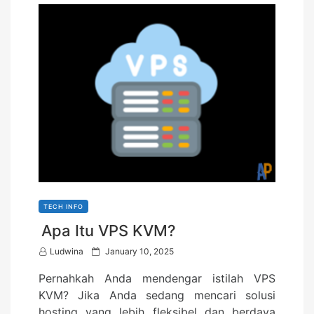
TECH INFO
Apa Itu VPS KVM?
P
Ludwina
January 10, 2025
o
Pernahkah Anda mendengar istilah VPS
s
KVM? Jika Anda sedang mencari solusi
t
hosting yang lebih fleksibel dan berdaya