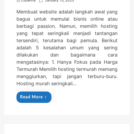
Ludwina
January 15, 2025
o
Membuat website adalah langkah awal yang
s
bagus untuk memulai bisnis online atau
t
berbagi passion. Namun, memilih hosting
e
yang tepat seringkali menjadi tantangan
d
tersendiri, terutama bagi pemula. Berikut
o
adalah 5 kesalahan umum yang sering
n
dilakukan dan bagaimana cara
mengatasinya: 1. Hanya Fokus pada Harga
Termurah Memilih hosting termurah memang
menggiurkan, tapi jangan terburu-buru.
Hosting murah seringkali…
Read More