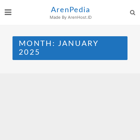
Skip
ArenPedia
to
Made By ArenHost.ID
content
MONTH:
JANUARY
2025