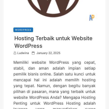
WORDPRESS
Hosting Terbaik untuk Website
WordPress
P
Ludwina
January 22, 2025
o
Memiliki website WordPress yang cepat,
s
stabil, dan aman adalah impian setiap
t
pemilik bisnis online. Salah satu kunci untuk
e
mencapai hal ini adalah memilih hosting
d
yang tepat. Namun, dengan begitu banyak
o
pilihan di pasaran, mana yang terbaik untuk
n
website WordPress Anda? Mengapa Hosting
Penting untuk WordPress Hosting adalah