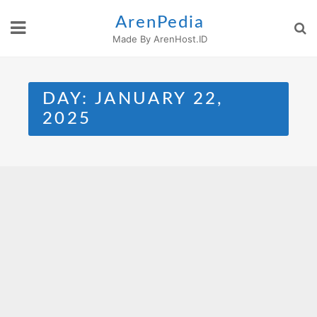
Skip
ArenPedia
to
Made By ArenHost.ID
content
DAY:
JANUARY 22,
2025