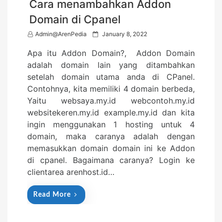
Cara menambahkan Addon
Domain di Cpanel
P
Admin@ArenPedia
January 8, 2022
o
Apa itu Addon Domain?, Addon Domain
s
adalah domain lain yang ditambahkan
t
setelah domain utama anda di CPanel.
e
Contohnya, kita memiliki 4 domain berbeda,
d
Yaitu websaya.my.id webcontoh.my.id
o
websitekeren.my.id example.my.id dan kita
n
ingin menggunakan 1 hosting untuk 4
domain, maka caranya adalah dengan
memasukkan domain domain ini ke Addon
di cpanel. Bagaimana caranya? Login ke
clientarea arenhost.id…
Read More