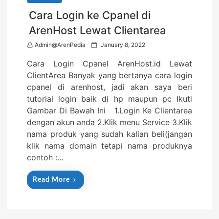
Cara Login ke Cpanel di
ArenHost Lewat Clientarea
P
Admin@ArenPedia
January 8, 2022
o
Cara Login Cpanel ArenHost.id Lewat
s
ClientArea Banyak yang bertanya cara login
t
cpanel di arenhost, jadi akan saya beri
e
tutorial login baik di hp maupun pc Ikuti
d
Gambar Di Bawah Ini 1.Login Ke Clientarea
o
dengan akun anda 2.Klik menu Service 3.Klik
n
nama produk yang sudah kalian beli(jangan
klik nama domain tetapi nama produknya
contoh :…
Read More