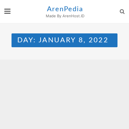
Skip
ArenPedia
to
Made By ArenHost.ID
content
DAY:
JANUARY 8, 2022